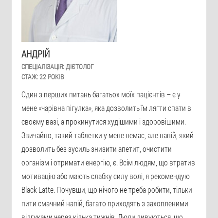
АНДРІЙ
СПЕЦІАЛІЗАЦІЯ:
ДІЄТОЛОГ
СТАЖ:
22 РОКІВ
Один з перших питань багатьох моїх пацієнтів – є у
мене «чарівна пігулка», яка дозволить їм лягти спати в
своєму вазі, а прокинутися худішими і здоровішими.
Звичайно, такий таблетки у мене немає, але напій, який
дозволить без зусиль знизити апетит, очистити
організм і отримати енергію, є. Всім людям, що втратив
мотивацію або мають слабку силу волі, я рекомендую
Black Latte. Почувши, що нічого не треба робити, тільки
пити смачний напій, багато приходять з захопленими
відгуками через кілька тижнів. Люди дивуються, що