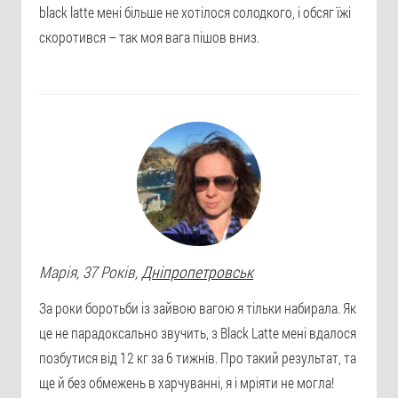
black latte мені більше не хотілося солодкого, і обсяг їжі
скоротився – так моя вага пішов вниз.
Марія
, 37 Років,
Дніпропетровськ
За роки боротьби із зайвою вагою я тільки набирала. Як
це не парадоксально звучить, з Black Latte мені вдалося
позбутися від 12 кг за 6 тижнів. Про такий результат, та
ще й без обмежень в харчуванні, я і мріяти не могла!