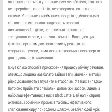
ожиріння криється в уповільненому метаболізмі, з-за чого
не перероблені калорії з їжі перетворюються на жирові
клітини. Уповільнення обмінних процесів здійснюється з
кількох причин: погана спадковість, жорсткі
низькокалорійні дієти, неправильні виснажливі
тренування, стреси, хронічна втома і ін. Внаслідок цих
факторів організм дає свою захисну реакцію на
сформовані умови, намагаючись економити всю енергію
для подальшого виживання.
Існує кілька способів прискорення процесу обміну речовин,
але якщо людина має багато зайвої ваги, звичайні методи
рідко дозволяють запустити метаболізм. У таких випадках
потрібно приймати спеціальні допоміжні засоби. Одним з
найбільш ефективних з них є Black Latte. Цей напій сприяє
активізації обмінних процесів та більш ефективного
спалювання жиру природним шляхом. Безліч людей мріє