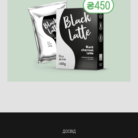
₴450
ДОСВІД