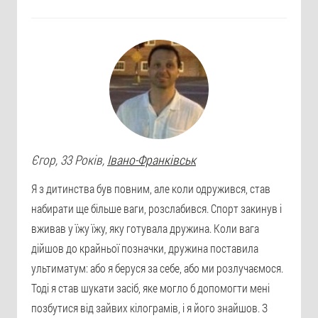
Єгор
, 33 Років,
Івано-Франківськ
Я з дитинства був повним, але коли одружився, став
набирати ще більше ваги, розслабився. Спорт закинув і
вживав у їжу їжу, яку готувала дружина. Коли вага
дійшов до крайньої позначки, дружина поставила
ультиматум: або я беруся за себе, або ми розлучаємося.
Тоді я став шукати засіб, яке могло б допомогти мені
позбутися від зайвих кілограмів, і я його знайшов. З