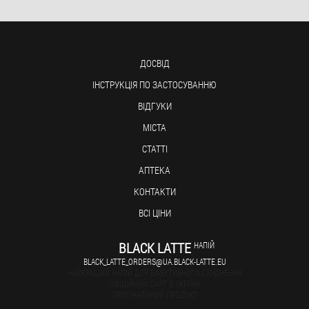
ДОСВІД
ІНСТРУКЦІЯ ПО ЗАСТОСУВАННЮ
ВІДГУКИ
МІСТА
СТАТТІ
АПТЕКА
КОНТАКТИ
ВСІ ЦІНИ
BLACK LATTE
НАПІЙ
BLACK_LATTE_ORDERS@UA.BLACK-LATTE.EU
НАЙКРАЩИЙ НАПІЙ ДЛЯ ЕФЕКТИВНОГО СХУДНЕННЯ
ОФІЦІЙНИЙ САЙТ В УКРАЇНІ
ОРИГІНАЛЬНИЙ ПРОДУКТ