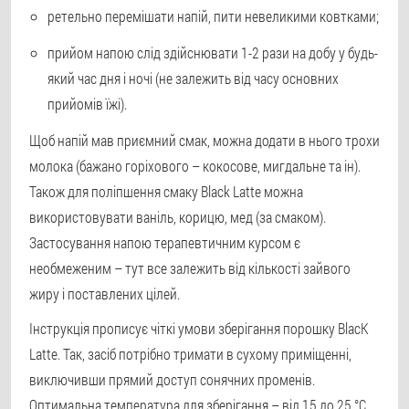
ретельно перемішати напій, пити невеликими ковтками;
прийом напою слід здійснювати 1-2 рази на добу у будь-
який час дня і ночі (не залежить від часу основних
прийомів їжі).
Щоб напій мав приємний смак, можна додати в нього трохи
молока (бажано горіхового – кокосове, мигдальне та ін).
Також для поліпшення смаку Black Latte можна
використовувати ваніль, корицю, мед (за смаком).
Застосування напою терапевтичним курсом є
необмеженим – тут все залежить від кількості зайвого
жиру і поставлених цілей.
Інструкція прописує чіткі умови зберігання порошку BlacK
Latte. Так, засіб потрібно тримати в сухому приміщенні,
виключивши прямий доступ сонячних променів.
Оптимальна температура для зберігання – від 15 до 25 °С