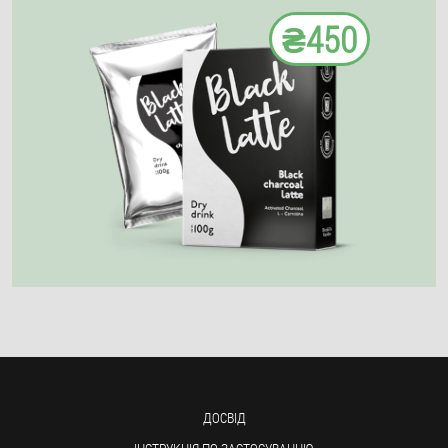
₴450
ДОСВІД