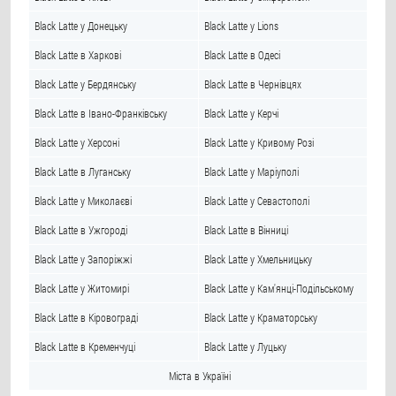
Black Latte у Донецьку
Black Latte у Lions
Black Latte в Харкові
Black Latte в Одесі
Black Latte у Бердянську
Black Latte в Чернівцях
Black Latte в Івано-Франківську
Black Latte у Керчі
Black Latte у Херсоні
Black Latte у Кривому Розі
Black Latte в Луганську
Black Latte у Маріуполі
Black Latte у Миколаєві
Black Latte у Севастополі
Black Latte в Ужгороді
Black Latte в Вінниці
Black Latte у Запоріжжі
Black Latte у Хмельницьку
Black Latte у Житомирі
Black Latte у Кам'янці-Подільському
Black Latte в Кіровограді
Black Latte у Краматорську
Black Latte в Кременчуці
Black Latte у Луцьку
Міста в Україні